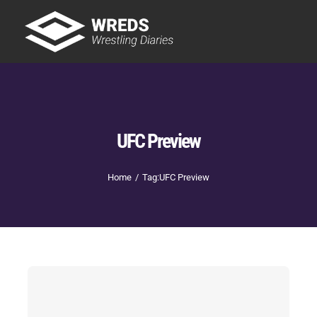
Skip
to
Tog
content
Nav
Showtime
Letzte Episoden
New
UFC Preview
Home
Tag:
UFC Preview