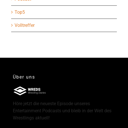
Top5
Volltreffer
Über uns
Höre jetzt die neueste Episode unseres
Entertainment Podcasts und bleib in der Welt des
Wrestlings aktuell!