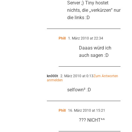
Server ;) Tiny hostet
nichts, die „verkürzen“ nur
die links :D
Phill
1. März 2010 at 22:34
Daaas würd ich
auch sagen :D
kn000t
2. März 2010 at 0:13
Zum Antworten
anmelden
selfown² :D
Phill
16. März 2010 at 15:21
??? NICHT^^