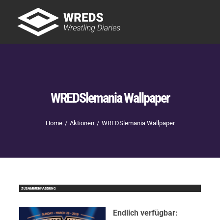
Skip
to
Tog
content
Nav
Showtime
Letzte Episoden
New
WREDSlemania Wallpaper
Home
Aktionen
WREDSlemania Wallpaper
Endlich verfügbar: