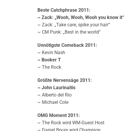
Beste Catchphrase 2011:
~ Zack: „Wooh, Wooh, Wooh you know it“
~ Zack: „Take care, spike your hair“
~ CM Punk: „Best in the world“
Unnötigste Comeback 2011:
~ Kevin Nash
~ Booker T
~ The Rock
Größte Nervensäge 2011:
~ John Laurinaitis
~ Alberto del Rio
~ Michael Cole
OMG Moment 2011:
~ The Rock wird WM-Guest Host
~ Daniel Bryan wird Champion