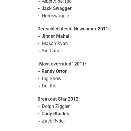
~ Alberto del Rio
~ Jack Swagger
~ Hornswoggle
Der schlechteste Newcomer 2011:
~ Jinder Mahal
~ Mason Ryan
~ Sin Cara
„Most overrated“ 2011:
~ Randy Orton
~ Big Show
~ Del Rio
Breakout Star 2012:
~ Dolph Ziggler
~ Cody Rhodes
~ Zack Ryder