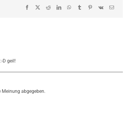
:-D geil!
n
e Meinung abgegeben.