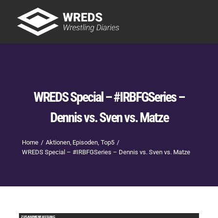
Skip
to
Tog
content
Nav
Showtime
Letzte Episoden
New
WREDS Special – #IRBFGSeries –
Dennis vs. Sven vs. Matze
Home
Aktionen
Episoden
Top5
WREDS Special – #IRBFGSeries – Dennis vs. Sven vs. Matze