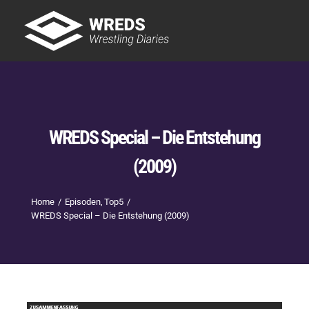
Skip
to
Tog
content
Nav
Showtime
Letzte Episoden
New
WREDS Special – Die Entstehung
(2009)
Home
Episoden
Top5
WREDS Special – Die Entstehung (2009)