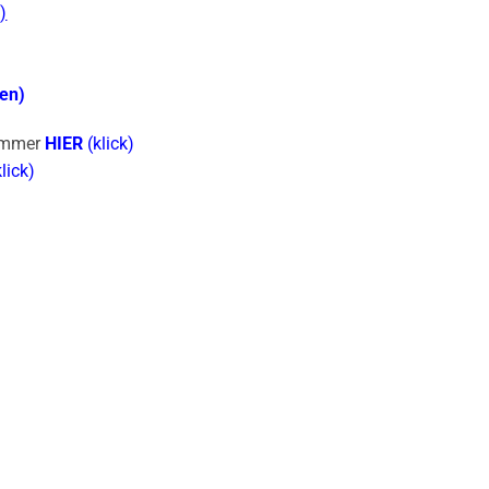
)
ken)
 immer
HIER
(klick)
lick)