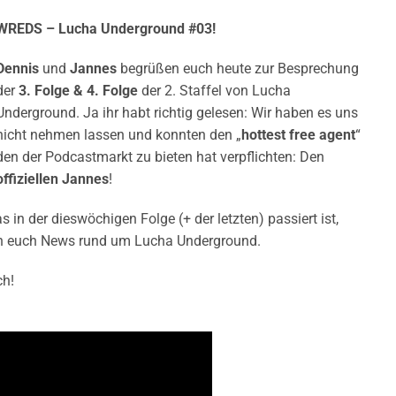
WREDS – Lucha Underground #03!
Dennis
und
Jannes
begrüßen euch heute zur Besprechung
der
3. Folge & 4. Folge
der 2. Staffel von Lucha
Underground. Ja ihr habt richtig gelesen: Wir haben es uns
nicht nehmen lassen und konnten den „
hottest free agent
“
den der Podcastmarkt zu bieten hat verpflichten: Den
offiziellen Jannes
!
n der dieswöchigen Folge (+ der letzten) passiert ist,
en euch News rund um Lucha Underground.
ch!