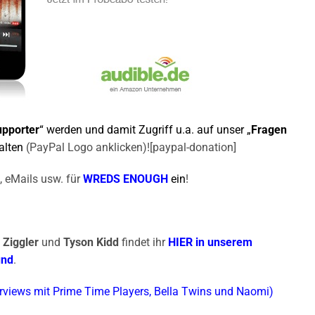
pporter
“ werden und damit Zugriff u.a. auf unser „
Fragen
halten
(PayPal Logo anklicken)![paypal-donation]
, eMails usw. für
WREDS ENOUGH
ein
!
 Ziggler
und
Tyson Kidd
findet ihr
HIER in unserem
und
.
erviews mit Prime Time Players, Bella Twins und Naomi)