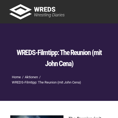
Skip
to
Tog
content
Nav
Showtime
Letzte Episoden
New
WREDS-Filmtipp: The Reunion (mit
John Cena)
Home
Aktionen
WREDS-Filmtipp: The Reunion (mit John Cena)