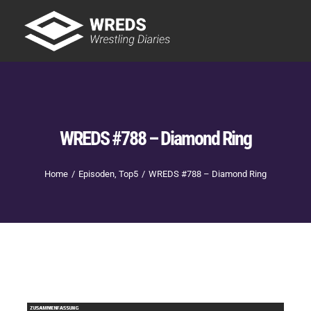
Skip
to
Tog
content
Nav
Showtime
Letzte Episoden
New
WREDS #788 – Diamond Ring
Home
Episoden
Top5
WREDS #788 – Diamond Ring