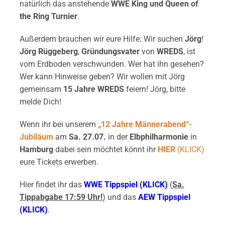
natürlich das anstehende
WWE King und Queen of
the Ring Turnier
.
Außerdem brauchen wir eure Hilfe: Wir suchen
Jörg
!
Jörg Rüggeberg
,
Gründungsvater
von
WREDS
, ist
vom Erdboden verschwunden. Wer hat ihn gesehen?
Wer kann Hinweise geben? Wir wollen mit Jörg
gemeinsam
15 Jahre WREDS
feiern! Jörg, bitte
melde Dich!
Wenn ihr bei unserem
„12 Jahre Männerabend“-
Jubiläum
am
Sa. 27.07.
in der
Elbphilharmonie
in
Hamburg
dabei sein möchtet könnt ihr
HIER
(KLICK)
eure Tickets erwerben.
Hier findet ihr das
WWE Tippspiel (KLICK)
(
Sa.
Tippabgabe 17:59 Uhr!
) und das
AEW Tippspiel
(KLICK)
.