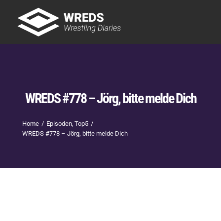
Skip
to
Tog
content
Nav
Showtime
Letzte Episoden
New
WREDS #778 – Jörg, bitte melde Dich
Home
Episoden
Top5
WREDS #778 – Jörg, bitte melde Dich