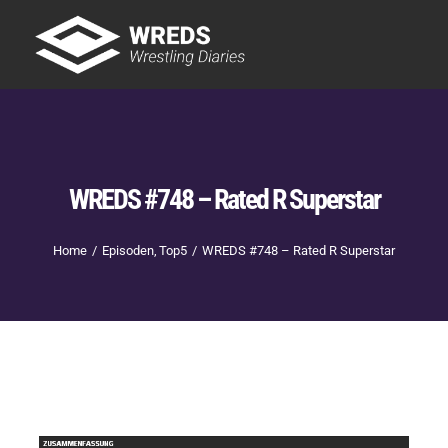
Skip
to
Tog
content
Nav
Showtime
Letzte Episoden
New
WREDS #748 – Rated R Superstar
Home
Episoden
Top5
WREDS #748 – Rated R Superstar