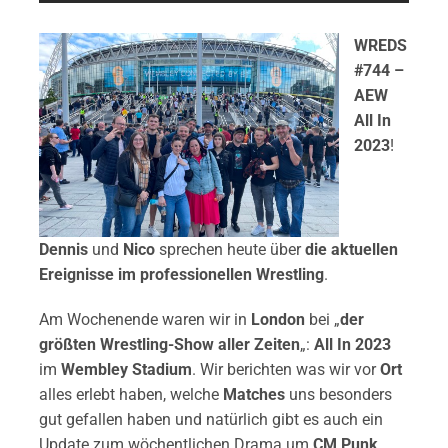
WREDS
#744 –
AEW
All In
2023
!
Dennis
und
Nico
sprechen heute über
die aktuellen
Ereignisse im professionellen Wrestling
.
Am Wochenende waren wir in
London
bei „
der
größten Wrestling-Show aller Zeiten
„:
All In 2023
im
Wembley Stadium
. Wir berichten was wir vor
Ort
alles erlebt haben, welche
Matches
uns besonders
gut gefallen haben und natürlich gibt es auch ein
Update zum wöchentlichen Drama um
CM Punk
.