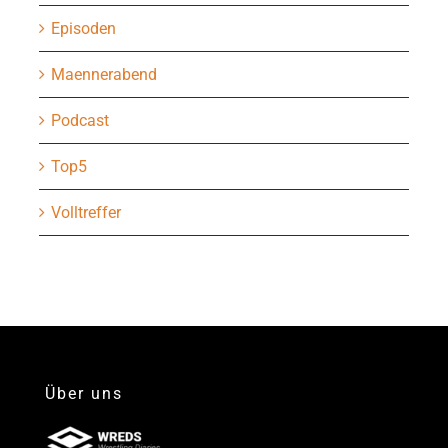
Episoden
Maennerabend
Podcast
Top5
Volltreffer
Über uns