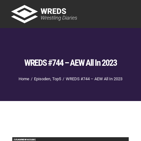
Skip
to
Tog
content
Nav
Showtime
Letzte Episoden
New
WREDS #744 – AEW All In 2023
Home
Episoden
Top5
WREDS #744 – AEW All In 2023