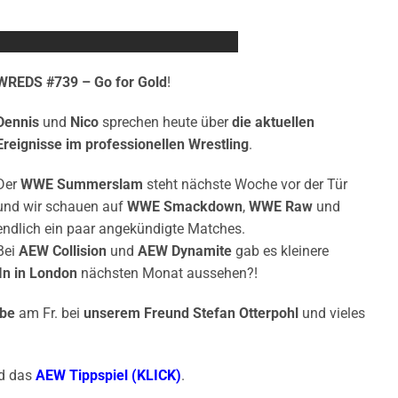
WREDS #739 – Go for Gold
!
Dennis
und
Nico
sprechen heute über
die aktuellen
Ereignisse im professionellen Wrestling
.
Der
WWE Summerslam
steht nächste Woche vor der Tür
und wir schauen auf
WWE Smackdown
,
WWE Raw
und
endlich ein paar angekündigte Matches.
Bei
AEW Collision
und
AEW Dynamite
gab es kleinere
 In in London
nächsten Monat aussehen?!
abe
am Fr. bei
unserem Freund Stefan Otterpohl
und vieles
d das
AEW Tippspiel (KLICK)
.