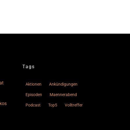
Tags
at
Aktionen
Ankündigungen
Episoden
Maennerabend
kos
Podcast
Top5
Volltreffer
–