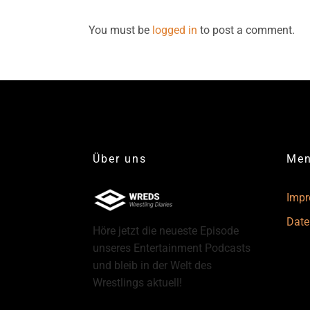
You must be
logged in
to post a comment.
Über uns
Me
Imp
Date
Höre jetzt die neueste Episode
unseres Entertainment Podcasts
und bleib in der Welt des
Wrestlings aktuell!