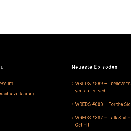
nu
Neueste Episoden
ressum
WREDS #889 – I believe th
you are cursed
nschutzerklärung
WREDS #888 – For the Sic
WREDS #887 – Talk Shit 
Get Hit