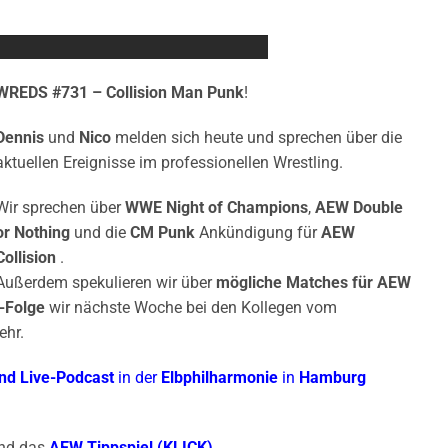
WREDS #731 – Collision Man Punk
!
Dennis
und
Nico
melden sich heute und sprechen über die
aktuellen Ereignisse im professionellen Wrestling.
Wir sprechen über
WWE Night of Champions
,
AEW Double
or Nothing
und die
CM Punk
Ankündigung für
AEW
Collision
.
Außerdem spekulieren wir über
mögliche Matches für AEW
-Folge
wir nächste Woche bei den Kollegen vom
ehr.
nd
Live-Podcast
in der
Elbphilharmonie
in
Hamburg
nd das
AEW Tippspiel (KLICK)
.