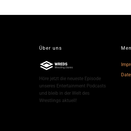
Über uns
Me
Imp
Date
Höre jetzt die neueste Episode
unseres Entertainment Podcasts
und bleib in der Welt des
Wrestlings aktuell!