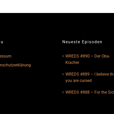
nu
Neueste Episoden
ressum
WREDS #890 – Der Oba-
Kracher
nschutzerklärung
WREDS #889 – I believe th
you are cursed
WREDS #888 – For the Sic