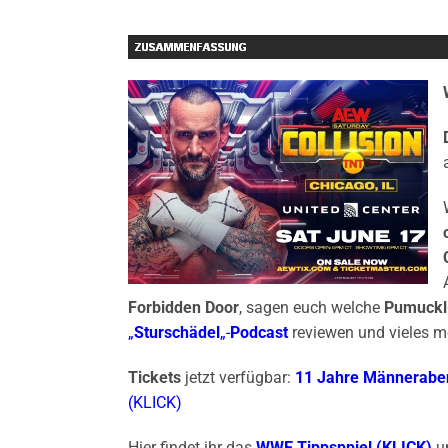
Forbidden Door
, sagen euch welche
Pumuckl
„
Sturschädel
„-
Podcast
reviewen und vieles m
Tickets
jetzt verfügbar:
11 Jahre Männerabe
(KLICK)
Hier findet ihr das
WWE Tippsppiel (KLICK)
u