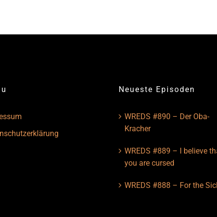
nu
Neueste Episoden
ressum
WREDS #890 – Der Oba-
Kracher
nschutzerklärung
WREDS #889 – I believe th
you are cursed
WREDS #888 – For the Sic