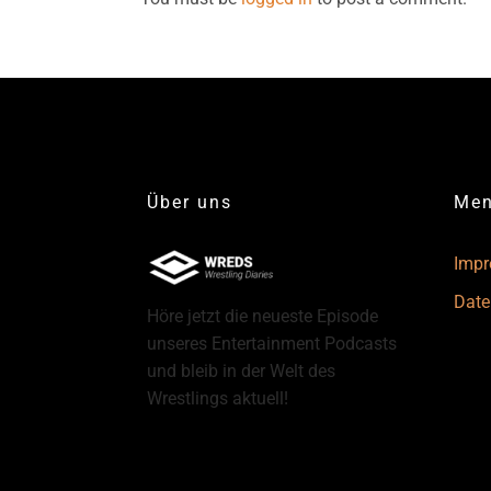
Über uns
Me
Imp
Date
Höre jetzt die neueste Episode
unseres Entertainment Podcasts
und bleib in der Welt des
Wrestlings aktuell!