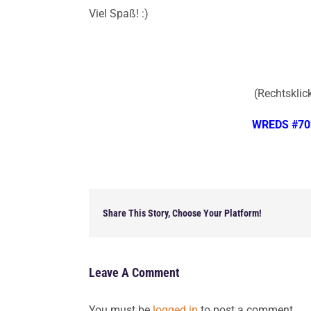
Viel Spaß! :)
(Rechtsklick
WREDS #70
Share This Story, Choose Your Platform!
Leave A Comment
You must be
logged in
to post a comment.