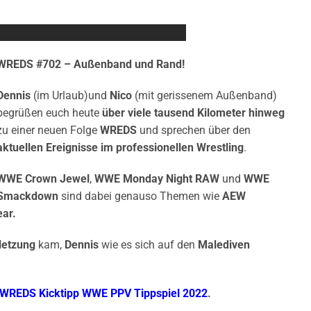
WREDS #702 – Außenband und Rand!
Dennis
(im Urlaub)und
Nico
(mit gerissenem Außenband)
begrüßen euch heute
über viele tausend Kilometer hinweg
zu einer neuen Folge
WREDS
und sprechen über den
aktuellen Ereignisse im professionellen Wrestling
.
WWE Crown Jewel
,
WWE Monday Night RAW
und
WWE
Smackdown
sind dabei genauso Themen wie
AEW
ar.
letzung
kam,
Dennis
wie es sich auf den
Malediven
WREDS Kicktipp WWE PPV Tippspiel 2022
.