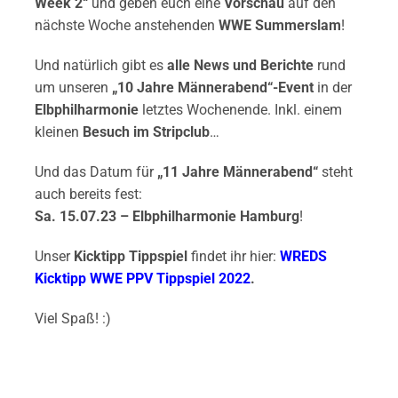
Week 2“
und geben euch eine
Vorschau
auf den
nächste Woche anstehenden
WWE Summerslam
!
Und natürlich gibt es
alle News und Berichte
rund
um unseren
„10 Jahre Männerabend“-Event
in der
Elbphilharmonie
letztes Wochenende. Inkl. einem
kleinen
Besuch im Stripclub
…
Und das Datum für
„11 Jahre Männerabend“
steht
auch bereits fest:
Sa. 15.07.23 – Elbphilharmonie Hamburg
!
Unser
Kicktipp Tippspiel
findet ihr hier:
WREDS
Kicktipp WWE PPV Tippspiel 2022
.
Viel Spaß! :)