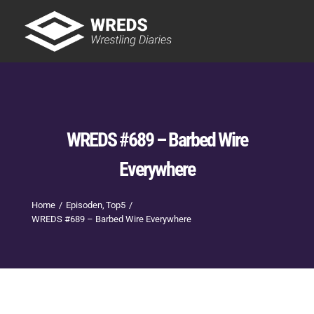
Skip
to
Tog
content
Nav
Showtime
Letzte Episoden
New
WREDS #689 – Barbed Wire
Everywhere
Home
Episoden
Top5
WREDS #689 – Barbed Wire Everywhere