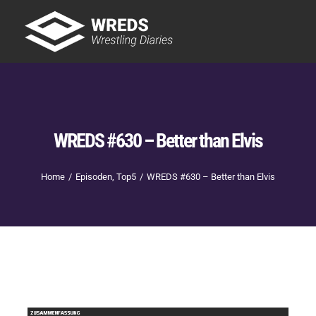
Skip
to
Tog
content
Nav
Showtime
Letzte Episoden
New
WREDS #630 – Better than Elvis
Home
Episoden
Top5
WREDS #630 – Better than Elvis