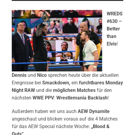
WREDS
#630 –
Better
than
Elvis
!
Dennis
und
Nico
sprechen heute über die aktuellen
Ereignisse bei
Smackdown,
ein
furchtbares Monday
Night
RAW
und die
möglichen Matches
für den
nächsten
WWE PPV
:
Wrestlemania Backlash
!
Außerdem haben wir uns auch
AEW Dynamite
angeschaut und blicken voraus auf die 4 Matches
für das AEW Special nächste Woche:
„Blood &
Guts“
.