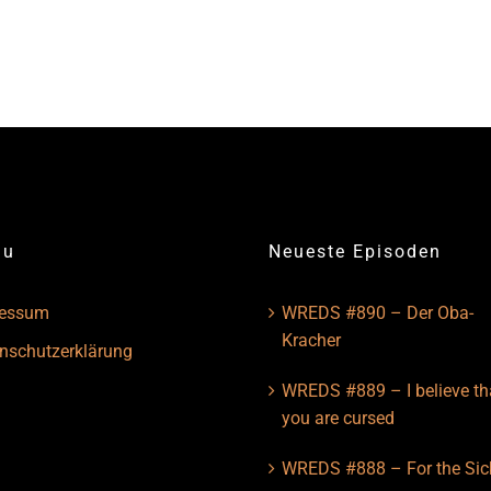
nu
Neueste Episoden
ressum
WREDS #890 – Der Oba-
Kracher
nschutzerklärung
WREDS #889 – I believe th
you are cursed
WREDS #888 – For the Sic