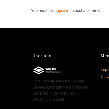
You must be
logged in
to post a comment.
Über uns
Me
Imp
Date
Höre jetzt die neueste Episode
unseres Entertainment Podcasts
und bleib in der Welt des
Wrestlings aktuell!