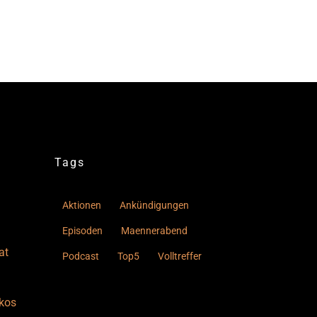
Tags
Aktionen
Ankündigungen
Episoden
Maennerabend
at
Podcast
Top5
Volltreffer
kos