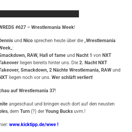
WREDS #627 – Wrestlemania Week
!
Dennis
und
Nico
sprechen heute über die „
Wrestlemania
Week
„:
Smackdown, RAW,
Hall of fame
und
Nacht 1
von
NXT
Takeover
liegen bereits hinter uns. Die
2. Nacht NXT
Takeover, Smackdown, 2 Nächte Wrestlemania, RAW
und
NXT
liegen noch vor uns.
Wer schläft verliert
!
chau auf Wrestlemania 37
!
ite
angeschaut und bringen euch dort auf den neusten
bles
, dem
Turn
(?) der
Young Bucks
uvm.!
hier:
www.kicktipp.de/wwe
!