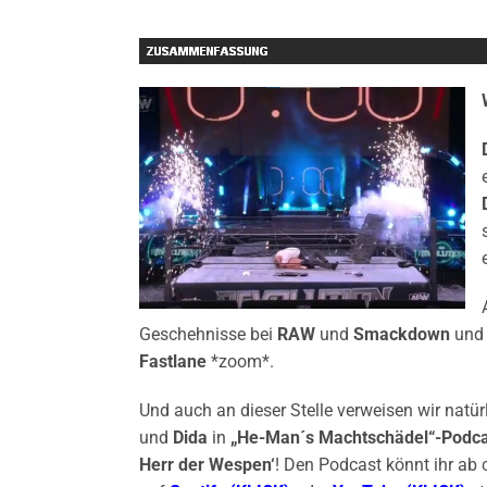
Geschehnisse bei
RAW
und
Smackdown
und 
Fastlane
*zoom*.
Und auch an dieser Stelle verweisen wir natü
und
Dida
in
„He-Man´s Machtschädel“-Podc
Herr der Wespen‘
! Den Podcast könnt ihr ab