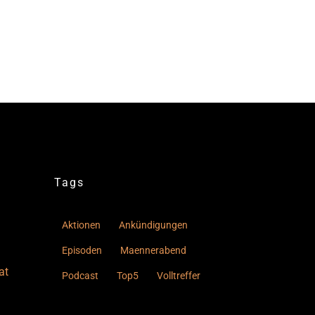
Tags
Aktionen
Ankündigungen
Episoden
Maennerabend
at
Podcast
Top5
Volltreffer