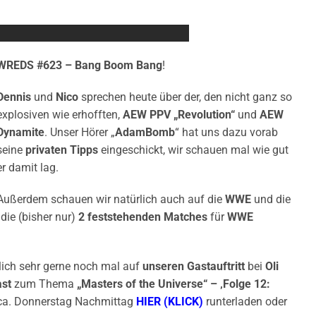
WREDS #623 – Bang Boom Bang
!
Dennis
und
Nico
sprechen heute über der, den nicht ganz so
explosiven wie erhofften,
AEW PPV „Revolution“
und
AEW
Dynamite
. Unser Hörer „
AdamBomb
“ hat uns dazu vorab
seine
privaten Tipps
eingeschickt, wir schauen mal wie gut
er damit lag.
Außerdem schauen wir natürlich auch auf die
WWE
und die
die (bisher nur)
2 feststehenden Matches
für
WWE
rlich sehr gerne noch mal auf
unseren Gastauftritt
bei
Oli
ast
zum Thema
„Masters of the Universe“ – ‚Folge 12:
 ca. Donnerstag Nachmittag
HIER (KLICK)
runterladen oder