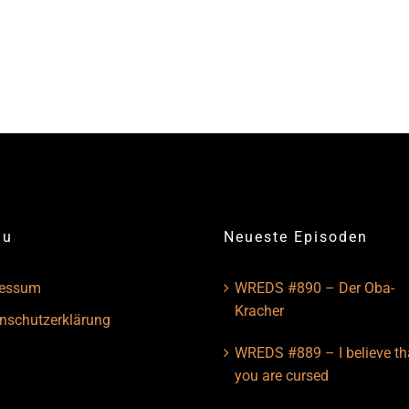
nu
Neueste Episoden
ressum
WREDS #890 – Der Oba-
Kracher
nschutzerklärung
WREDS #889 – I believe th
you are cursed