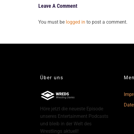
Leave A Comment
You must be
logged in
to post a comment.
Über uns
Me
Imp
Date
Höre jetzt die neueste Episode
unseres Entertainment Podcasts
und bleib in der Welt des
Wrestlings aktuell!