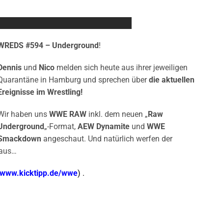
WREDS #594 – Underground
!
Dennis
und
Nico
melden sich heute aus ihrer jeweiligen
Quarantäne in Hamburg und sprechen über
die aktuellen
Ereignisse im Wrestling!
Wir haben uns
WWE RAW
inkl. dem neuen „
Raw
Underground
„-Format,
AEW Dynamite
und
WWE
Smackdown
angeschaut. Und natürlich werfen der
raus…
www.kicktipp.de/wwe
) .