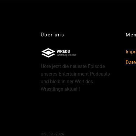
Über uns
Me
Imp
Date
Höre jetzt die neueste Episode
unseres Entertainment Podcasts
und bleib in der Welt des
Wrestlings aktuell!
© 2009 - 2026