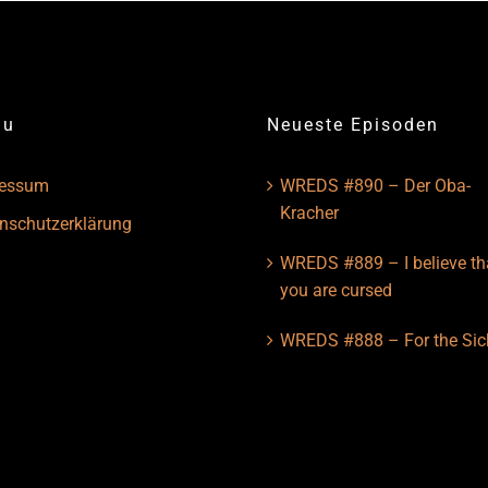
nu
Neueste Episoden
ressum
WREDS #890 – Der Oba-
Kracher
nschutzerklärung
WREDS #889 – I believe th
you are cursed
WREDS #888 – For the Sic