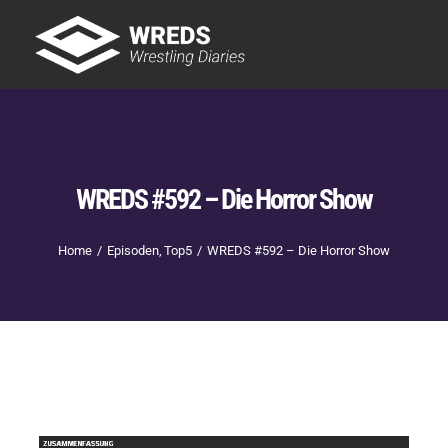
Skip
to
Tog
content
Nav
Showtime
Letzte Episoden
New
WREDS #592 – Die Horror Show
Home
Episoden
Top5
WREDS #592 – Die Horror Show