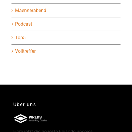
Maennerabend
Podcast
Top5
Volltreffer
Über uns
Höre jetzt die neueste Episode unseres