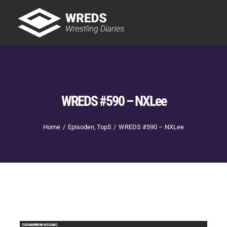
Skip
to
Tog
content
Nav
Showtime
Letzte Episoden
New
WREDS #590 – NXLee
Home
Episoden
Top5
WREDS #590 – NXLee