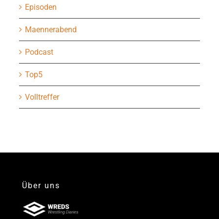
Episoden
Maennerabend
Podcast
Top5
Volltreffer
Über uns