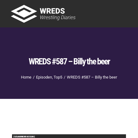
Skip
to
Tog
content
Nav
Showtime
Letzte Episoden
New
WREDS #587 – Billy the beer
Home
Episoden
Top5
WREDS #587 – Billy the beer