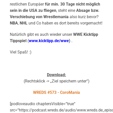
restlichen Europäer
für min. 30 Tage nicht möglich
sein in die USA zu fliegen
, steht eine
Absage bzw.
Verschiebung von Wrestlemania
also kurz bevor?
NBA
,
NHL
und Co haben es dort bereits vorgemacht!
Natürlich gibt es auch wieder unser
WWE Kicktipp
Tippspiel
(
www.kicktipp.de/wwe
) .
Viel Spaß! :)
Download:
(Rechtsklick -> „Ziel speichern unter“)
WREDS #573 - CoroMania
[podloveaudio chaptersVisible=“true“
src=“https://podcast.wreds.de/audio/www.wreds.de_epi