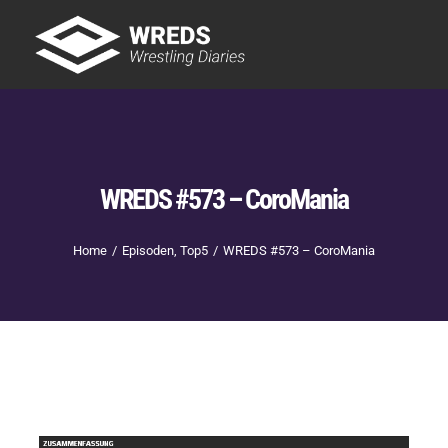
Skip
to
Tog
content
Nav
Showtime
Letzte Episoden
New
WREDS #573 – CoroMania
Home
Episoden
Top5
WREDS #573 – CoroMania