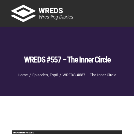
Skip
to
Tog
content
Nav
Showtime
Letzte Episoden
New
WREDS #557 – The Inner Circle
Home
Episoden
Top5
WREDS #557 – The Inner Circle