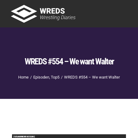
Skip
to
Tog
content
Nav
Showtime
Letzte Episoden
New
WREDS #554 – We want Walter
Home
Episoden
Top5
WREDS #554 – We want Walter