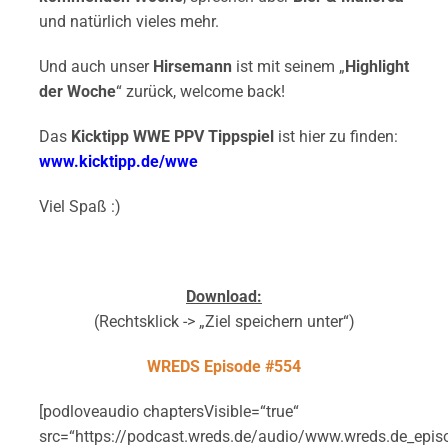
und natürlich vieles mehr.
Und auch unser
Hirsemann
ist mit seinem „
Highlight
der Woche
“ zurück, welcome back!
Das
Kicktipp WWE PPV Tippspiel
ist hier zu finden:
www.kicktipp.de/wwe
Viel Spaß :)
Download:
(Rechtsklick -> „Ziel speichern unter“)
WREDS Episode #554
[podloveaudio chaptersVisible=“true“
src=“https://podcast.wreds.de/audio/www.wreds.de_epi