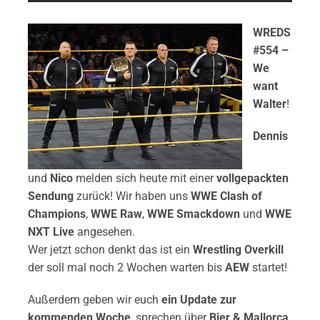
WREDS
#554 –
We
want
Walter
!
Dennis
und
Nico
melden sich heute mit einer
vollgepackten
Sendung
zurück! Wir haben uns
WWE Clash of
Champions
,
WWE Raw
,
WWE Smackdown
und
WWE
NXT Live
angesehen.
Wer jetzt schon denkt das ist ein
Wrestling Overkill
der soll mal noch 2 Wochen warten bis
AEW
startet!
Außerdem geben wir euch
ein Update zur
kommenden Woche
, sprechen über
Bier & Mallorca