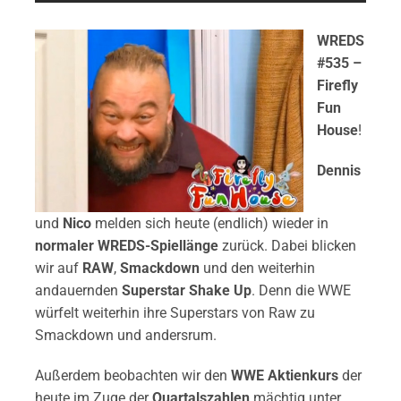
WREDS
#535 –
Firefly
Fun
House
!
Dennis
und
Nico
melden sich heute (endlich) wieder in
normaler WREDS-Spiellänge
zurück. Dabei blicken
wir auf
RAW
,
Smackdown
und den weiterhin
andauernden
Superstar Shake Up
. Denn die WWE
würfelt weiterhin ihre Superstars von Raw zu
Smackdown und andersrum.
Außerdem beobachten wir den
WWE Aktienkurs
der
heute im Zuge der
Quartalszahlen
mächtig unter