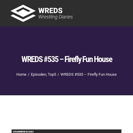
Skip
to
Tog
content
Nav
Showtime
Letzte Episoden
New
WREDS #535 – Firefly Fun House
Home
Episoden
Top5
WREDS #535 – Firefly Fun House