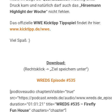
Druck kam und natürlich darf auch das „
Hirsemann
Highlight der Woche
“ nicht fehlen.
Das offizielle
WWE Kicktipp Tippspiel
findet ihr hier:
www.kicktipp.de/wwe
.
Viel Spaß :)
Download:
(Rechtsklick -> „Ziel speichern unter“)
WREDS Episode #535
[podloveaudio chaptersVisible=“true“
src=“https://podcast.wreds.de/audio/www.wreds.de_epi
duration=“01:01:21″ title=“
WREDS #535 – Firefly
Fun House
“ chapters=“chapter“]