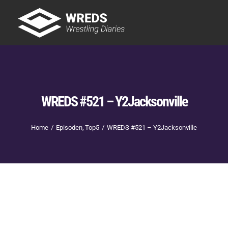
Skip
to
Tog
content
Nav
Showtime
Letzte Episoden
New
WREDS #521 – Y2Jacksonville
Home
Episoden
Top5
WREDS #521 – Y2Jacksonville