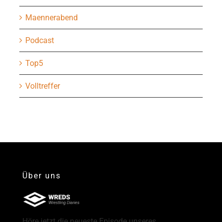
Maennerabend
Podcast
Top5
Volltreffer
Über uns
Höre jetzt die neueste Episode unseres