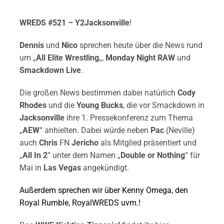
WREDS #521 – Y2Jacksonville
!
Dennis
und
Nico
sprechen heute über die News rund
um „
All Elite Wrestling
„,
Monday Night RAW
und
Smackdown Live
.
Die großen News bestimmen dabei natürlich
Cody
Rhodes
und die
Young Bucks
, die vor Smackdown in
Jacksonville
ihre 1. Pressekonferenz zum Thema
„
AEW
“ anhielten. Dabei würde neben
Pac
(Neville)
auch
Chris
FN
Jericho
als Mitglied präsentiert und
„
All In 2
“ unter dem Namen „
Double or Nothing
“ für
Mai in
Las Vegas
angekündigt.
Außerdem sprechen wir über Kenny Omega, den
Royal Rumble, RoyalWREDS uvm.!