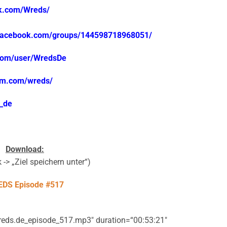
ok.com/Wreds/
.facebook.com/groups/144598718968051/
.com/user/WredsDe
ram.com/wreds/
s_de
Download:
 -> „Ziel speichern unter“)
DS Episode #517
reds.de_episode_517.mp3″ duration=“00:53:21″