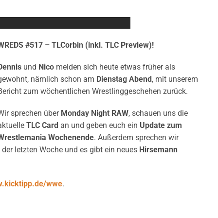
WREDS #517 – TLCorbin (inkl. TLC Preview)!
Dennis
und
Nico
melden sich heute etwas früher als
gewohnt, nämlich schon am
Dienstag Abend
, mit unserem
Bericht zum wöchentlichen Wrestlinggeschehen zurück.
Wir sprechen über
Monday Night RAW
, schauen uns die
aktuelle
TLC Card
an und geben euch ein
Update zum
Wrestlemania Wochenende
. Außerdem sprechen wir
der letzten Woche und es gibt ein neues
Hirsemann
.kicktipp.de/wwe
.