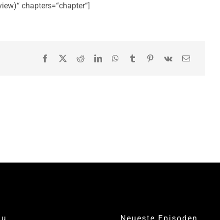
view)“ chapters=“chapter“]
nu
Neueste Episoden