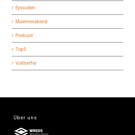
Episoden
Maennerabend
Podcast
Top5
Volltreffer
Über uns