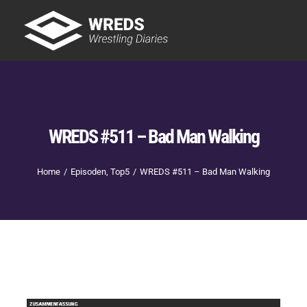
Skip
to
Tog
content
Nav
Showtime
Letzte Episoden
New
WREDS #511 – Bad Man Walking
Home
Episoden
Top5
WREDS #511 – Bad Man Walking