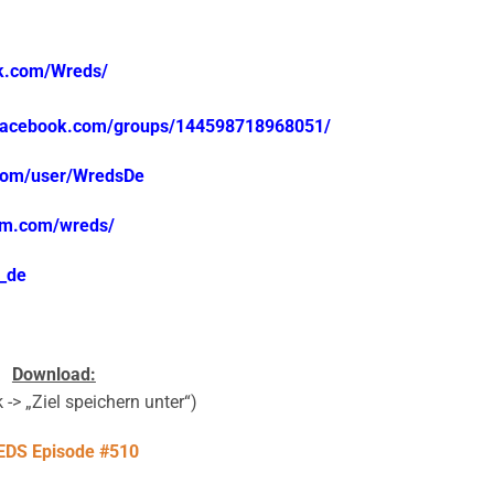
ok.com/Wreds/
.facebook.com/groups/144598718968051/
.com/user/WredsDe
ram.com/wreds/
s_de
Download:
 -> „Ziel speichern unter“)
DS Episode #510