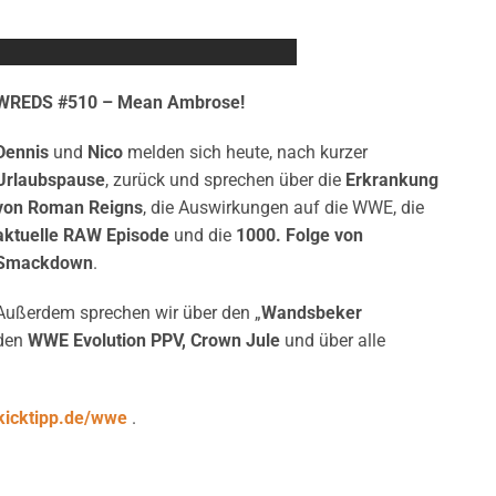
WREDS #510 – Mean Ambrose!
Dennis
und
Nico
melden sich heute, nach kurzer
Urlaubspause
, zurück und sprechen über die
Erkrankung
von Roman Reigns
, die Auswirkungen auf die WWE, die
aktuelle RAW Episode
und die
1000. Folge von
Smackdown
.
Außerdem sprechen wir über den „
Wandsbeker
den
WWE Evolution PPV, Crown Jule
und über alle
icktipp.de/wwe
.