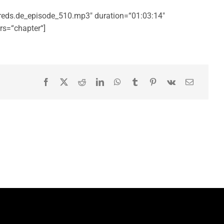
reds.de_episode_510.mp3″ duration=“01:03:14″
s=“chapter“]