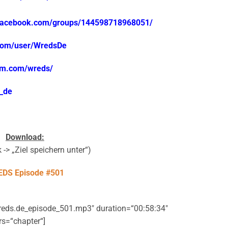
.facebook.com/groups/144598718968051/
.com/user/WredsDe
ram.com/wreds/
s_de
Download:
 -> „Ziel speichern unter“)
DS Episode #501
reds.de_episode_501.mp3″ duration=“00:58:34″
rs=“chapter“]