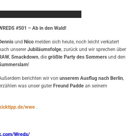
WREDS #501 – Ab in den Wald!
Dennis
und
Nico
melden sich heute, noch leicht verkatert
nach unserer
Jubiläumsfolge
, zurück und wir sprechen über
RAW
,
Smackdown
, die
größte Party des Sommers
und den
Summerslam
!
Außerdem berichten wir von
unserem Ausflug nach Berlin
,
erzählen was unser guter
Freund Padde
an seinem
icktipp.de/wwe
.
ok.com/Wreds/