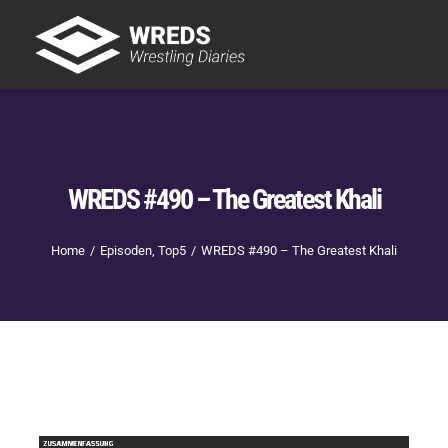
Skip
to
Tog
content
Nav
Showtime
Letzte Episoden
New
WREDS #490 – The Greatest Khali
Home
Episoden
Top5
WREDS #490 – The Greatest Khali