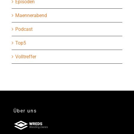
Episoden
Maennerabend
Podcast
Top5
Volltreffer
Über uns