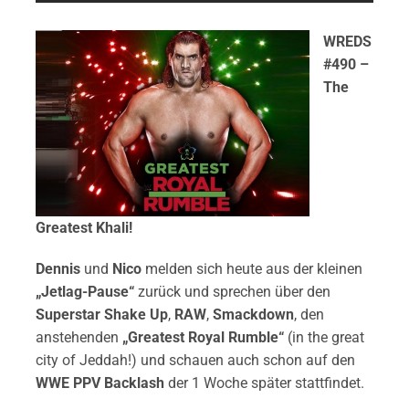
WREDS
#490 –
The
Greatest Khali!
Dennis
und
Nico
melden sich heute aus der kleinen
„Jetlag-Pause“
zurück und sprechen über den
Superstar Shake Up
,
RAW
,
Smackdown
, den
anstehenden
„Greatest Royal Rumble“
(in the great
city of Jeddah!) und schauen auch schon auf den
WWE PPV Backlash
der 1 Woche später stattfindet.