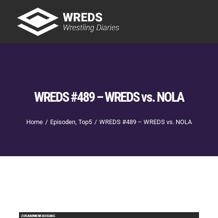
Skip
to
Tog
content
Nav
Showtime
Letzte Episoden
New
WREDS #489 – WREDS vs. NOLA
Home
Episoden
Top5
WREDS #489 – WREDS vs. NOLA