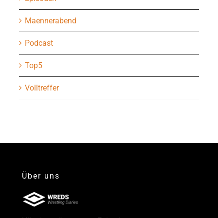
Maennerabend
Podcast
Top5
Volltreffer
Über uns