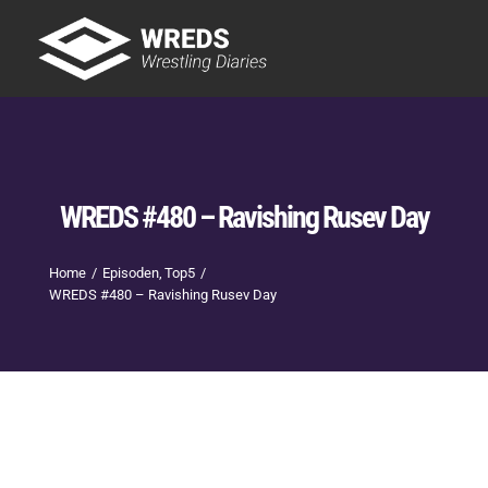
Skip
to
Tog
content
Nav
Showtime
Letzte Episoden
New
WREDS #480 – Ravishing Rusev Day
Home
Episoden
Top5
WREDS #480 – Ravishing Rusev Day