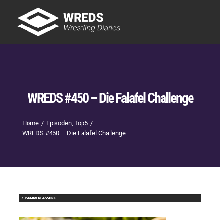
Skip
to
Tog
content
Nav
Showtime
Letzte Episoden
New
WREDS #450 – Die Falafel Challenge
Home
Episoden
Top5
WREDS #450 – Die Falafel Challenge