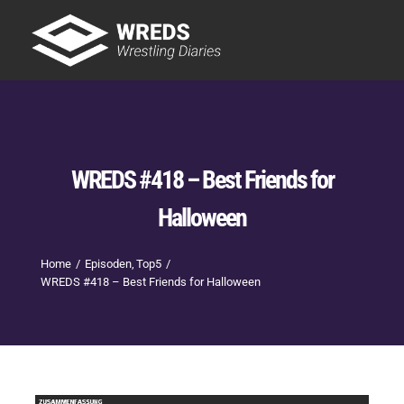
Skip
to
Tog
content
Nav
Showtime
Letzte Episoden
New
WREDS #418 – Best Friends for
Halloween
Home
Episoden
Top5
WREDS #418 – Best Friends for Halloween