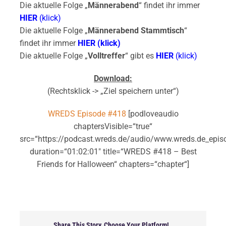
Die aktuelle Folge „
Männerabend
“ findet ihr immer
HIER
(klick)
Die aktuelle Folge „
Männerabend Stammtisch
“
findet ihr immer
HIER (klick)
Die aktuelle Folge „
Volltreffer
“ gibt es
HIER
(klick)
Download:
(Rechtsklick -> „Ziel speichern unter“)
WREDS Episode #418
[podloveaudio
chaptersVisible=“true“
src=“https://podcast.wreds.de/audio/www.wreds.de_epi
duration=“01:02:01″ title=“WREDS #418 – Best
Friends for Halloween“ chapters=“chapter“]
Share This Story, Choose Your Platform!