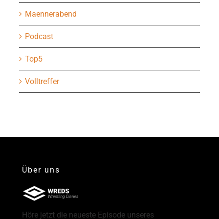
Maennerabend
Podcast
Top5
Volltreffer
Über uns
Höre jetzt die neueste Episode unseres