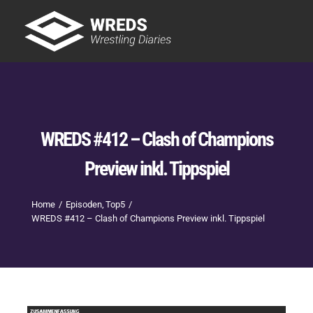
Skip
to
Tog
content
Nav
Showtime
Letzte Episoden
New
WREDS #412 – Clash of Champions
Preview inkl. Tippspiel
Home
Episoden
Top5
WREDS #412 – Clash of Champions Preview inkl. Tippspiel