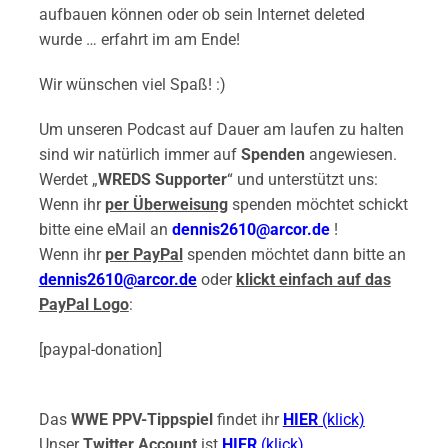
aufbauen können oder ob sein Internet deleted
wurde … erfahrt im am Ende!
Wir wünschen viel Spaß! :)
Um unseren Podcast auf Dauer am laufen zu halten
sind wir natürlich immer auf
Spenden
angewiesen.
Werdet „
WREDS Supporter
“ und unterstützt uns:
Wenn ihr
per Überweisung
spenden möchtet schickt
bitte eine eMail an
dennis2610@arcor.de
!
Wenn ihr
per PayPal
spenden möchtet dann bitte an
dennis2610@arcor.de
oder
klickt einfach auf das
PayPal Logo
:
[paypal-donation]
Das
WWE PPV-Tippspiel
findet ihr
HIER
(klick)
Unser
Twitter Account
ist
HIER
(klick)