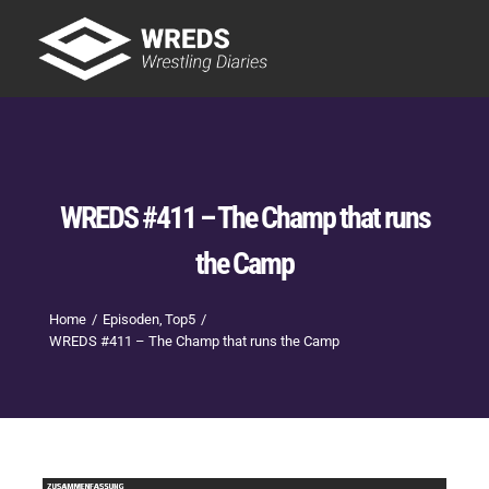
Skip
to
Tog
content
Nav
Showtime
Letzte Episoden
New
WREDS #411 – The Champ that runs
the Camp
Home
Episoden
Top5
WREDS #411 – The Champ that runs the Camp