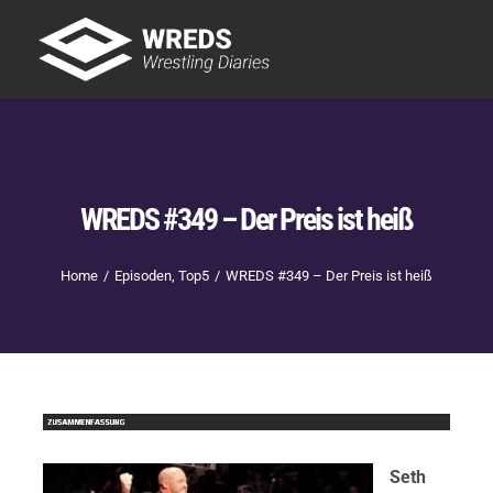
Skip
to
Tog
content
Nav
Showtime
Letzte Episoden
New
WREDS #349 – Der Preis ist heiß
Home
Episoden
Top5
WREDS #349 – Der Preis ist heiß
Seth