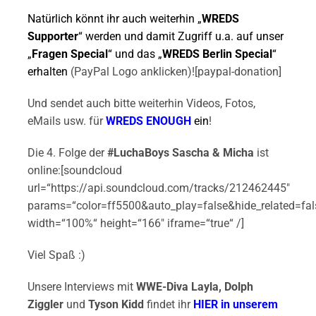
Natürlich könnt ihr auch weiterhin „
WREDS
Supporter
“ werden und damit Zugriff u.a. auf unser
„
Fragen Special
“ und das „
WREDS Berlin Special
“
erhalten
(PayPal Logo anklicken)![paypal-donation]
Und sendet auch bitte weiterhin Videos, Fotos,
eMails usw. für
WREDS ENOUGH
ein
!
Die 4. Folge der
#LuchaBoys Sascha & Micha
ist
online:[soundcloud
url=“https://api.soundcloud.com/tracks/212462445″
params=“color=ff5500&auto_play=false&hide_related=f
width=“100%“ height=“166″ iframe=“true“ /]
Viel Spaß :)
Unsere Interviews mit
WWE-Diva Layla, Dolph
Ziggler
und
Tyson Kidd
findet ihr
HIER in unserem