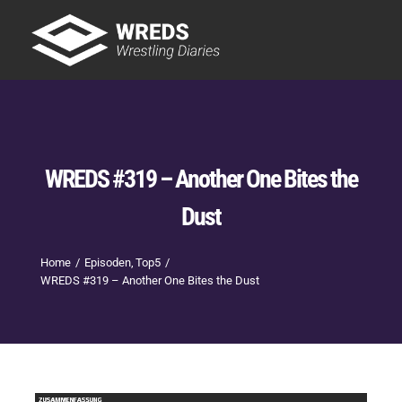
Skip
to
Tog
content
Nav
Showtime
Letzte Episoden
New
WREDS #319 – Another One Bites the
Dust
Home
Episoden
Top5
WREDS #319 – Another One Bites the Dust