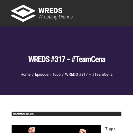
Skip
to
Tog
content
Nav
Showtime
Letzte Episoden
New
WREDS #317 – #TeamCena
Home
Episoden
Top5
WREDS #317 – #TeamCena
Tippe