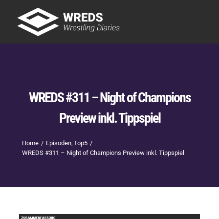
Skip
to
Tog
content
Nav
Showtime
Letzte Episoden
New
WREDS #311 – Night of Champions
Preview inkl. Tippspiel
Home
Episoden
Top5
WREDS #311 – Night of Champions Preview inkl. Tippspiel