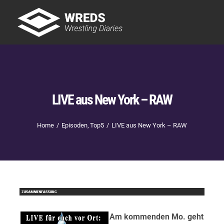
Skip
to
Tog
content
Nav
Showtime
Letzte Episoden
New
LIVE aus New York – RAW
Home
Episoden
Top5
LIVE aus New York – RAW
Am kommenden Mo. geht