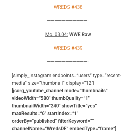
WREDS #438
———————————-
Mo. 08.04:
WWE Raw
WREDS #439
———————————-
[simply_instagram endpoints=“users“ type=“recent-
media“ size=“thumbnail“ display=“12″]
[jcorg_youtube_channel mode=“thumbnails“
videoWidth=“580″ thumbQuality=“1″
thumbnailWidth=“240″ showTitle=“yes“
maxResults=“6″ startIndex=“1″
orderBy=“published“ filterKeyword=““
channelName=“WredsDE“ embedType=“frame“]