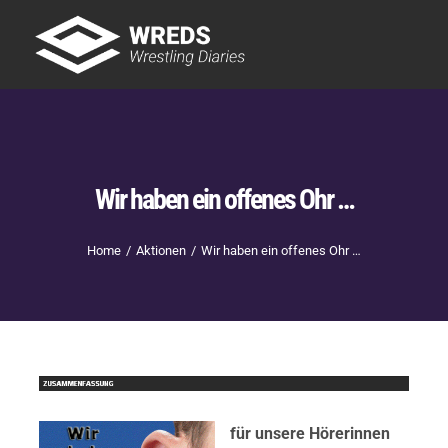
Skip
to
Tog
content
Nav
Showtime
Letzte Episoden
New
Wir haben ein offenes Ohr …
Home
Aktionen
Wir haben ein offenes Ohr …
für unsere Hörerinnen