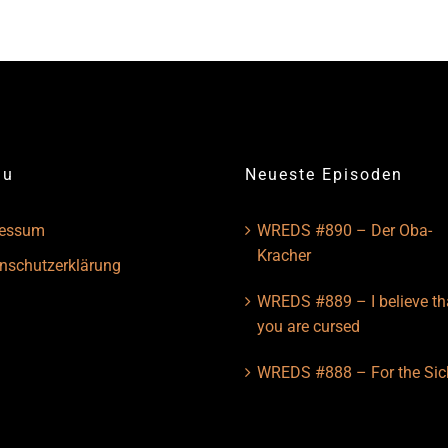
nu
Neueste Episoden
ressum
WREDS #890 – Der Oba-
Kracher
nschutzerklärung
WREDS #889 – I believe th
you are cursed
WREDS #888 – For the Sic