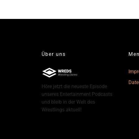
Über uns
Me
Imp
Date
Höre jetzt die neueste Episode
unseres Entertainment Podcasts
und bleib in der Welt des
Wrestlings aktuell!