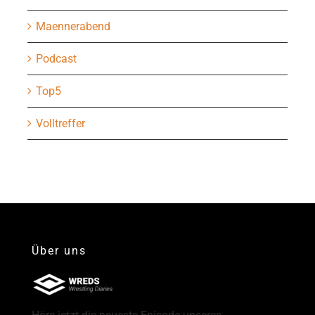
Maennerabend
Podcast
Top5
Volltreffer
Über uns