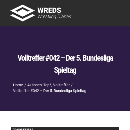
Skip
to
Tog
content
Nav
Showtime
Letzte Episoden
New
Volltreffer #042 – Der 5. Bundesliga
Spieltag
Home
Aktionen
Top5
Volltreffer
Volltreffer #042 – Der 5. Bundesliga Spieltag