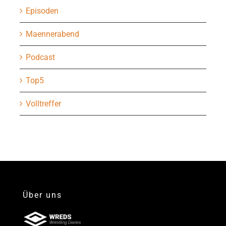
Episoden
Maennerabend
Podcast
Top5
Volltreffer
Über uns