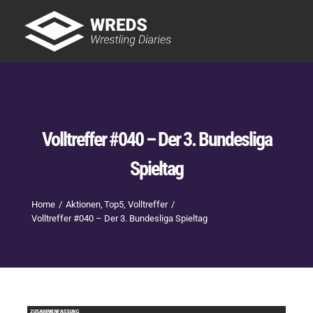
Skip
to
Tog
content
Nav
Showtime
Letzte Episoden
New
Volltreffer #040 – Der 3. Bundesliga
Spieltag
Home
Aktionen
Top5
Volltreffer
Volltreffer #040 – Der 3. Bundesliga Spieltag