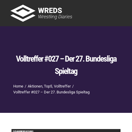
Skip
to
Tog
content
Nav
Showtime
Letzte Episoden
New
Volltreffer #027 – Der 27. Bundesliga
Spieltag
Home
Aktionen
Top5
Volltreffer
Volltreffer #027 – Der 27. Bundesliga Spieltag