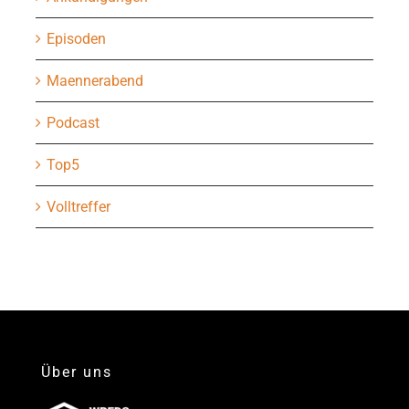
Episoden
Maennerabend
Podcast
Top5
Volltreffer
Über uns