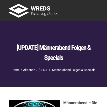
Skip
to
Tog
content
Nav
Showtime
Letzte Episoden
New
[UPDATE] Männerabend Folgen &
Specials
Home
Aktionen
[UPDATE] Männerabend Folgen & Specials
Männerabend – Die