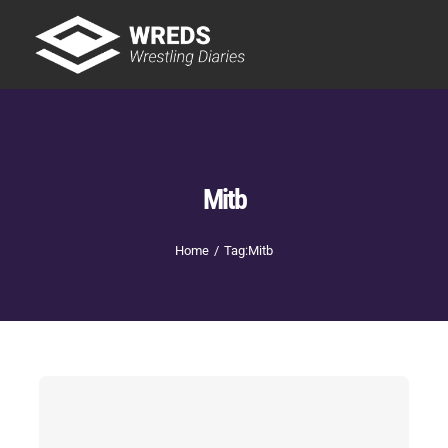
Skip
to
Tog
content
Nav
Showtime
Letzte Episoden
New
Mitb
Home
Tag:
Mitb